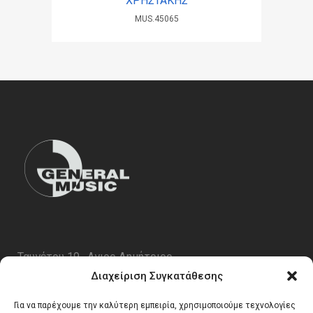
ΧΡΗΣΤΑΚΗΣ
MUS.45065
Ταυγέτου 19 , Αγιος Δημήτριος
ΤΚ 17343
Διαχείριση Συγκατάθεσης
Τηλ. 210 5227696
Για να παρέχουμε την καλύτερη εμπειρία, χρησιμοποιούμε τεχνολογίες
email:
info@generalmusic.gr