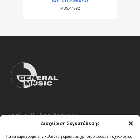
ΚΑΡΖΗ ΑΜΑΛΙΑ
MUS.44992
Ταυγέτου 19 , Αγιος Δημήτριος
ΤΚ 17343
Διαχείριση Συγκατάθεσης
Τηλ. 210 5227696
Για να παρέχουμε την καλύτερη εμπειρία, χρησιμοποιούμε τεχνολογίες
email:
info@generalmusic.gr