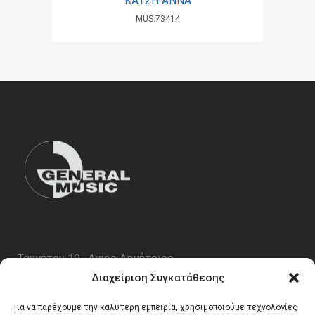
ΚΑΤΣΗ ΑΝΝΑ
MUS.73414
Ταυγέτου 19 , Αγιος Δημήτριος
ΤΚ 17343
Διαχείριση Συγκατάθεσης
Τηλ. 210 5227696
Για να παρέχουμε την καλύτερη εμπειρία, χρησιμοποιούμε τεχνολογίες
email:
info@generalmusic.gr