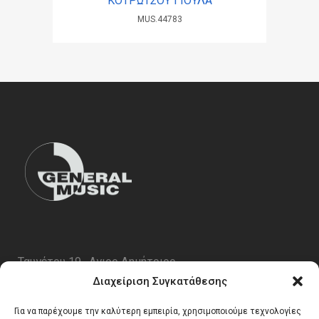
ΚΟΤΡΩΤΣΟΥ ΓΙΟΥΛΑ
MUS.44783
Ταυγέτου 19 , Αγιος Δημήτριος
ΤΚ 17343
Διαχείριση Συγκατάθεσης
Τηλ. 210 5227696
Για να παρέχουμε την καλύτερη εμπειρία, χρησιμοποιούμε τεχνολογίες
email:
info@generalmusic.gr