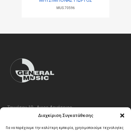
ΜΗΤΣΙΜΠΟΝΑΣ ΓΙΩΡΓΟΣ
MUS.70596
Ταυγέτου 19 , Αγιος Δημήτριος
ΤΚ 17343
Διαχείριση Συγκατάθεσης
Τηλ. 210 5227696
Για να παρέχουμε την καλύτερη εμπειρία, χρησιμοποιούμε τεχνολογίες
email:
info@generalmusic.gr