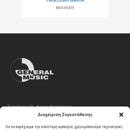
PANOSIAN MARIA
MUS.65475
Ταυγέτου 19 , Αγιος Δημήτριος
ΤΚ 17343
Διαχείριση Συγκατάθεσης
Τηλ. 210 5227696
Για να παρέχουμε την καλύτερη εμπειρία, χρησιμοποιούμε τεχνολογίες
email:
info@generalmusic.gr