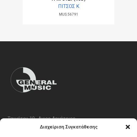
ΠΙΤΣΟΣ Κ
MUS.56791
Ταυγέτου 19 , Αγιος Δημήτριος
ΤΚ 17343
Διαχείριση Συγκατάθεσης
Τηλ. 210 5227696