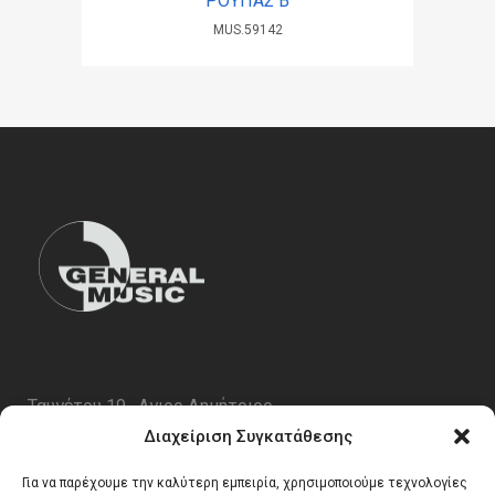
ΡΟΥΠΑΣ Β
MUS.59142
Ταυγέτου 19 , Αγιος Δημήτριος
ΤΚ 17343
Διαχείριση Συγκατάθεσης
Τηλ. 210 5227696
Για να παρέχουμε την καλύτερη εμπειρία, χρησιμοποιούμε τεχνολογίες
email:
info@generalmusic.gr