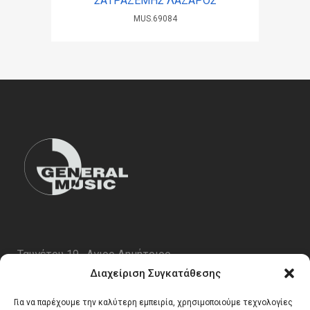
ΣΑΤΡΑΖΕΜΗΣ ΛΑΖΑΡΟΣ
MUS.69084
Ταυγέτου 19 , Αγιος Δημήτριος
ΤΚ 17343
Διαχείριση Συγκατάθεσης
Τηλ. 210 5227696
Για να παρέχουμε την καλύτερη εμπειρία, χρησιμοποιούμε τεχνολογίες
email:
info@generalmusic.gr