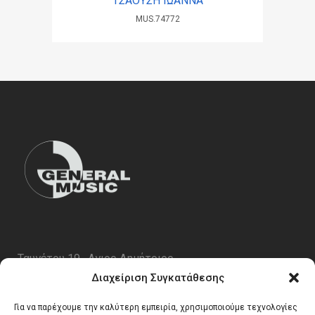
ΤΣΑΟΥΣΗ ΙΩΑΝΝΑ
MUS.74772
Ταυγέτου 19 , Αγιος Δημήτριος
ΤΚ 17343
Διαχείριση Συγκατάθεσης
Τηλ. 210 5227696
Για να παρέχουμε την καλύτερη εμπειρία, χρησιμοποιούμε τεχνολογίες
email:
info@generalmusic.gr