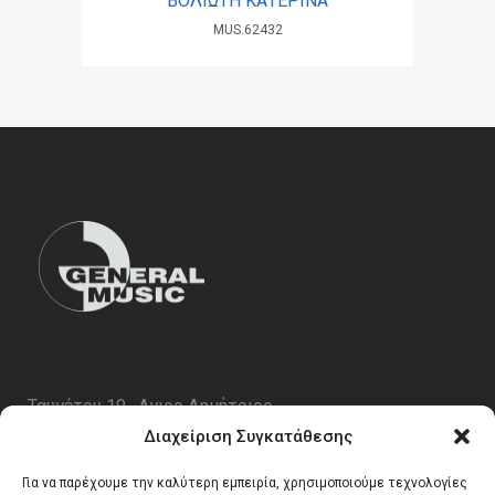
ΒΟΛΙΩΤΗ ΚΑΤΕΡΙΝΑ
MUS.62432
Ταυγέτου 19 , Αγιος Δημήτριος
ΤΚ 17343
Διαχείριση Συγκατάθεσης
Τηλ. 210 5227696
Για να παρέχουμε την καλύτερη εμπειρία, χρησιμοποιούμε τεχνολογίες
email:
info@generalmusic.gr