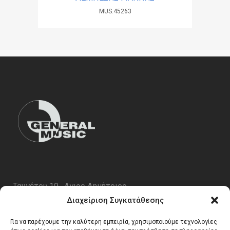
MUS.45263
Ταυγέτου 19 , Αγιος Δημήτριος
ΤΚ 17343
Διαχείριση Συγκατάθεσης
Τηλ. 210 5227696
Για να παρέχουμε την καλύτερη εμπειρία, χρησιμοποιούμε τεχνολογίες
email:
info@generalmusic.gr