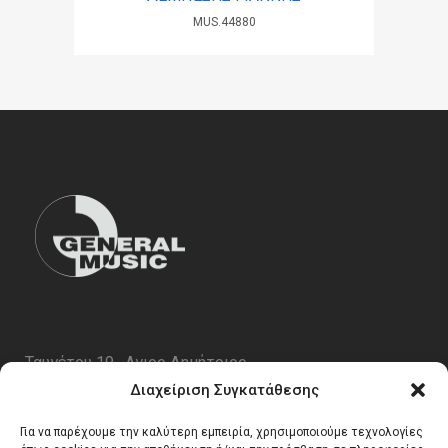
MUS.44880
Ταυγέτου 19 , Αγιος Δημήτριος
ΤΚ 17343
Διαχείριση Συγκατάθεσης
Τηλ. 210 5227696
Για να παρέχουμε την καλύτερη εμπειρία, χρησιμοποιούμε τεχνολογίες
email:
info@generalmusic.gr