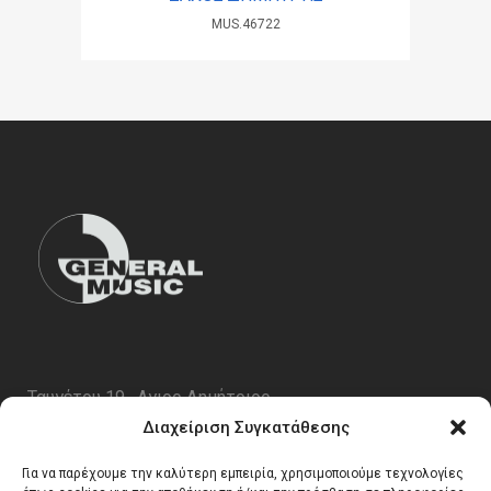
MUS.46722
Ταυγέτου 19 , Αγιος Δημήτριος
ΤΚ 17343
Διαχείριση Συγκατάθεσης
Τηλ. 210 5227696
Για να παρέχουμε την καλύτερη εμπειρία, χρησιμοποιούμε τεχνολογίες
email:
info@generalmusic.gr