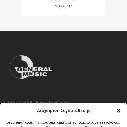
MUS.73414
Ταυγέτου 19 , Αγιος Δημήτριος
ΤΚ 17343
Διαχείριση Συγκατάθεσης
Τηλ. 210 5227696
Για να παρέχουμε την καλύτερη εμπειρία, χρησιμοποιούμε τεχνολογίες
email:
info@generalmusic.gr