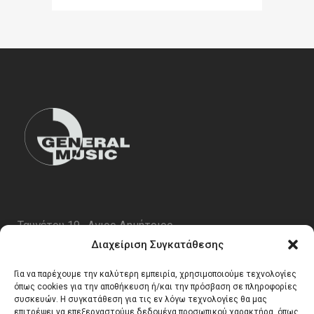
Ταυγέτου 19 , Αγιος Δημήτριος
ΤΚ 17343
Διαχείριση Συγκατάθεσης
Τηλ. 210 5227696
Για να παρέχουμε την καλύτερη εμπειρία, χρησιμοποιούμε τεχνολογίες
email:
info@generalmusic.gr
όπως cookies για την αποθήκευση ή/και την πρόσβαση σε πληροφορίες
συσκευών. Η συγκατάθεση για τις εν λόγω τεχνολογίες θα μας
επιτρέψει να επεξεργαστούμε δεδομένα προσωπικού χαρακτήρα, όπως