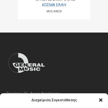
ΚΟΣΜΑ ΕΛΛΗ
MUS.44828
Ταυγέτου 19 , Αγιος Δημήτριος
ΤΚ 17343
Διαχείριση Συγκατάθεσης
Τηλ. 210 5227696